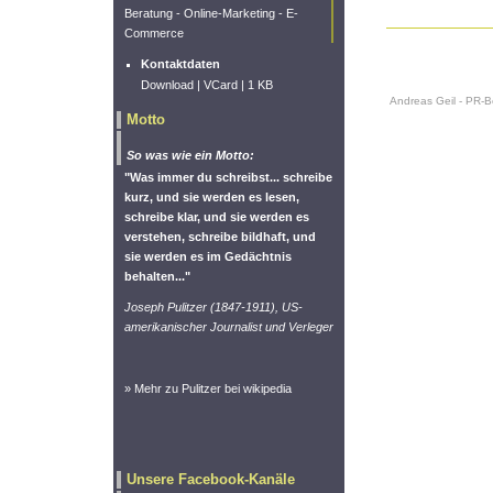
Beratung - Online-Marketing - E-
Commerce
Kontaktdaten
Download
| VCard | 1 KB
Andreas Geil - PR-B
Motto
So was wie ein Motto:
"Was immer du schreibst... schreibe
kurz, und sie werden es lesen,
schreibe klar, und sie werden es
verstehen, schreibe bildhaft, und
sie werden es im Gedächtnis
behalten..."
Joseph Pulitzer (1847-1911), US-
amerikanischer Journalist und Verleger
» Mehr zu Pulitzer bei wikipedia
Unsere Facebook-Kanäle