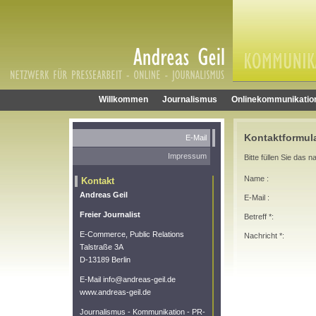
Willkommen
Journalismus
Onlinekommunikatio
Kontaktformul
E-Mail
Impressum
Bitte füllen Sie das
Name :
Kontakt
Andreas Geil
E-Mail :
Freier Journalist
Betreff *:
E-Commerce, Public Relations
Nachricht *:
Talstraße 3A
D-13189 Berlin
E-Mail info@andreas-geil.de
www.andreas-geil.de
Journalismus - Kommunikation - PR-