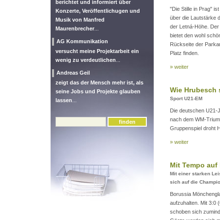
berichtet und informiert über
"Die Stille in Prag"
Konzerte, Veröffentlichugen und
über die Lautstärke d
Musik von Manfred
der Letná-Höhe. Der
Maurenbrecher
...
bietet den wohl schön
AG Kommunikation
Rückseite der Parka
versucht meine Projektarbeit ein
Platz finden.
wenig zu verdeutlichen
...
» weiter
Andreas Geil
zeigt das der Mensch mehr ist, als
Wie Hrubesch 
seine Jobs und Projekte glauben
Sport U21-EM
lassen
...
Die deutschen U21-J
nach dem WM-Triump
Gruppenspiel droht 
» weiter
Mit Tempo auf
Mit einer starken L
sich auf die Champi
Borussia Mönchengla
aufzuhalten. Mit 3:0
schoben sich zuminde