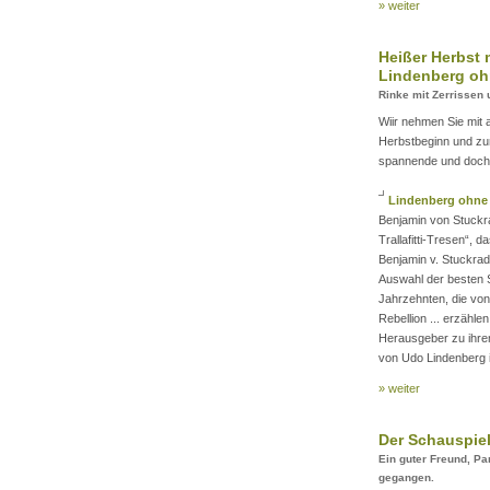
» weiter
Heißer Herbst 
Lindenberg oh
Rinke mit Zerrissen
Wiir nehmen Sie mit a
Herbstbeginn und zu
spannende und doch 
Lindenberg ohne
Benjamin von Stuckra
Trallafitti-Tresen“,
Benjamin v. Stuckra
Auswahl der besten 
Jahrzehnten, die von
Rebellion ... erzähl
Herausgeber zu ihre
von Udo Lindenberg i
» weiter
Der Schauspiel
Ein guter Freund, Par
gegangen.