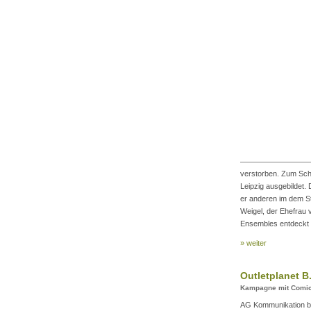
verstorben. Zum Sch
Leipzig ausgebildet.
er anderen im dem St
Weigel, der Ehefrau 
Ensembles entdeckt u
» weiter
Outletplanet B
Kampagne mit Comicz
AG Kommunikation be