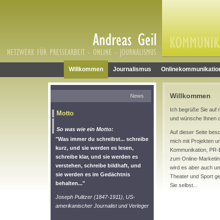
Willkommen
Journalismus
Onlinekommunikatio
Willkommen
News
Ich begrüße Sie auf 
Motto
und wünsche Ihnen d
So was wie ein Motto:
Auf dieser Seite besc
"Was immer du schreibst... schreibe
mich mit Projekten u
kurz, und sie werden es lesen,
Kommunikation, PR-
schreibe klar, und sie werden es
zum Online-Marketing
verstehen, schreibe bildhaft, und
wird es aber auch um 
sie werden es im Gedächtnis
Theater und Sport g
behalten..."
Sie selbst...
Joseph Pulitzer (1847-1911), US-
amerikanischer Journalist und Verleger