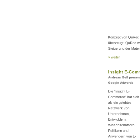
Konzept von QuRec ha
überzeugt. QuRec w
Steigerung der Materi
» weiter
Insight E-Com
Andreas Geil present
Google Adwords
Die "Insight E-
Commerce" hat sich
als ein gelebtes
Netzwerk von
Unternehmen,
Entwicklern,
Wissenschaftlern,
Politikern und
Anwendern von E-