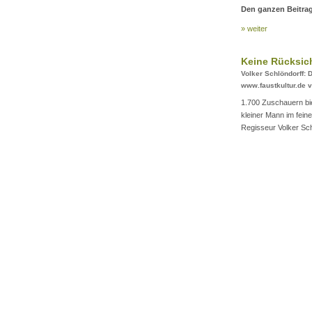
Den ganzen Beitrag
» weiter
Keine Rücksich
Volker Schlöndorff: 
www.faustkultur.de 
1.700 Zuschauern biet
kleiner Mann im fein
Regisseur Volker Sch