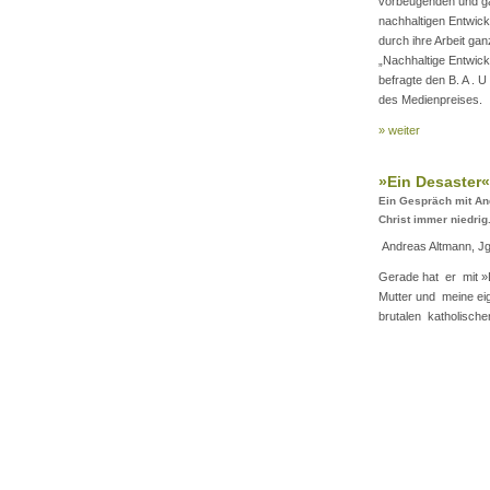
vorbeugenden und ga
nachhaltigen Entwickl
durch ihre Arbeit g
„Nachhaltige Entwick
befragte den B. A . 
des Medienpreises.
» weiter
»Ein Desaster«
Ein Gespräch mit And
Christ immer niedrig
Andreas Altmann, Jg. 
Gerade hat er mit »
Mutter und meine ei
brutalen katholischen