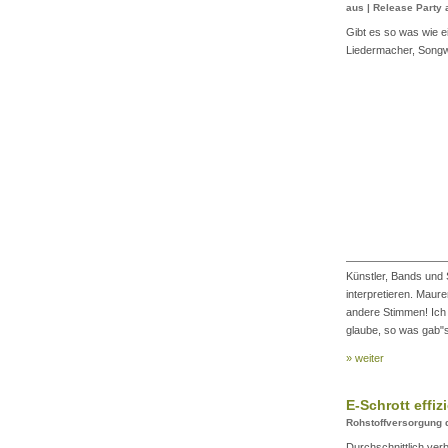
aus | Release Party
Gibt es so was wie 
Liedermacher, Songw
Künstler, Bands und
interpretieren. Maur
andere Stimmen! Ich 
glaube, so was gab"s
» weiter
E-Schrott effiz
Rohstoffversorgung 
Durchschnittlich ver