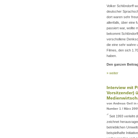
Volker Schlöndorff w
deutscher Sprachschü
dort waren sehr fre
allenfalls, über eine
passiert war, wollte 
bekommt Schlöndorff 
verschollene Denksch
die eine sehr wahre 
Filmes, den sich 1.
haben.
Den ganzen Beitrag
» weiter
Interview mit P
Vorsitzender) 
Medienwirtsch
von Andreas Geil in 
Number 1 / März 200
Seit 1993 verleiht d
zeichnet herausrage
betrieblichen Umwelt
beispielhafte Initiat