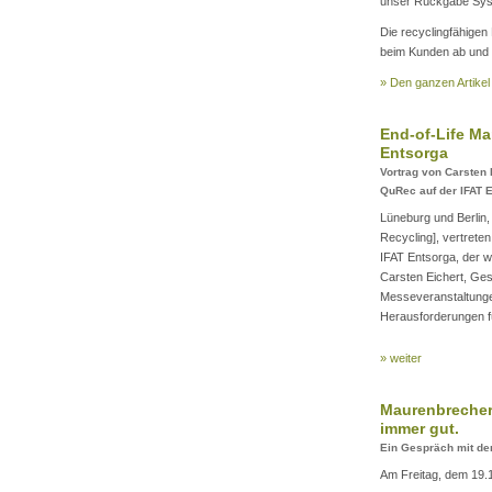
unser Rückgabe Sys
Die recyclingfähigen
beim Kunden ab und z
» Den ganzen Artikel
End-of-Life Ma
Entsorga
Vortrag von Carsten 
QuRec auf der IFAT 
Lüneburg und Berlin,
Recycling], vertret
IFAT Entsorga, der w
Carsten Eichert, G
Messeveranstaltunge
Herausforderungen fü
» weiter
Maurenbrecher
immer gut.
Ein Gespräch mit dem
Am Freitag, dem 19.