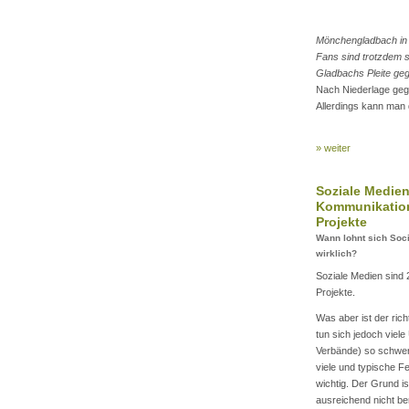
Mönchengladbach in 
Fans sind trotzdem s
Gladbachs Pleite geg
Nach Niederlage gege
Allerdings kann man 
» weiter
Soziale Medien
Kommunikation
Projekte
Wann lohnt sich Soc
wirklich?
Soziale Medien sind
Projekte.
Was aber ist der ri
tun sich jedoch viel
Verbände) so schwer
viele und typische Fe
wichtig. Der Grund is
ausreichend nicht be