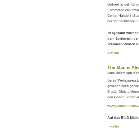
Online-Handel. Kund
Commerce von entsc
Center Handel in Zu
bei der nachhaltigen
Insgesamt wurden m
dem Sortiment, dem
Versandoptionen un
» weiter
The Man is Aliv
Luka Bloom spielt a
Berlin (Weltexpress
gesehen noch gehört
Bruder Christy Moore
den kleinen Bruder i
www.youtube.com/w
Auf das BILD klick
» weiter