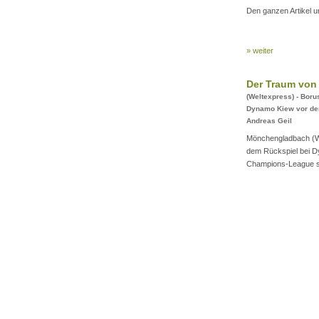
Den ganzen Artikel un
» weiter
Der Traum von
(Weltexpress) - Bor
Dynamo Kiew vor der
Andreas Geil
Mönchengladbach (We
dem Rückspiel bei Dy
Champions-League se