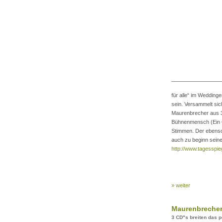
für alle“ im Wedding
sein. Versammelt si
Maurenbrecher aus 3
Bühnenmensch (Ein G
Stimmen. Der ebenso
auch zu beginn seines
http://www.tagesspie
» weiter
Maurenbrecher 
3 CD"s breiten das 