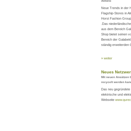
Almelo
Neue Trends in der 
Flagship-Stores in A
Horst Fashion Group
.Das niederländisch
aus dem Bereich Gal
Shop bietet seinen v
Bereich der Galabekl
ständig erweiterden
» weiter
Neues Netzwer
Mit neuen Ansätzen b
recycelt werden kan
Das neu gegründete 
elektrische und elek
Webseite
www.qurec