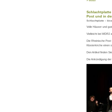
» weiter
Schlachtplatte
Post und in d
Schlachtplatte – bis
Volle Häuser und gu
Vielleicht bei WDR2 
Die Rheinische Post t
Klosterkirche einen s
Den Artikel finden Sie
Die Ankündigung der 