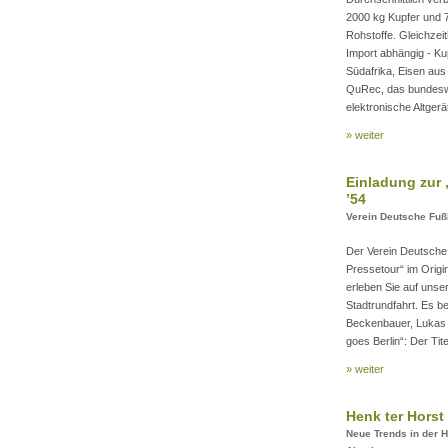
2000 kg Kupfer und 
Rohstoffe. Gleichzeit
Import abhängig - K
Südafrika, Eisen aus
QuRec, das bundeswe
elektronische Altgerä
» weiter
Einladung zur 
’54
Verein Deutsche Fußb
Der Verein Deutsche 
Pressetour“ im Origi
erleben Sie auf unse
Stadtrundfahrt. Es b
Beckenbauer, Lukas 
goes Berlin“: Der Ti
» weiter
Henk ter Hors
Neue Trends in der H