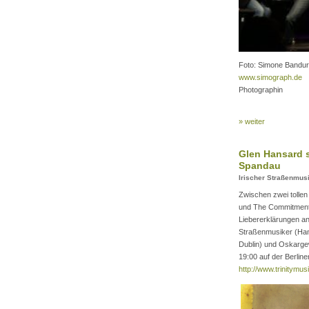
Foto: Simone Bandur
www.simograph.de
Photographin
» weiter
Glen Hansard s
Spandau
Irischer Straßenmus
Zwischen zwei tolle
und The Commitmen
Liebererklärungen an
Straßenmusiker (Hans
Dublin) und Oskarge
19:00 auf der Berli
http://www.trinitymu