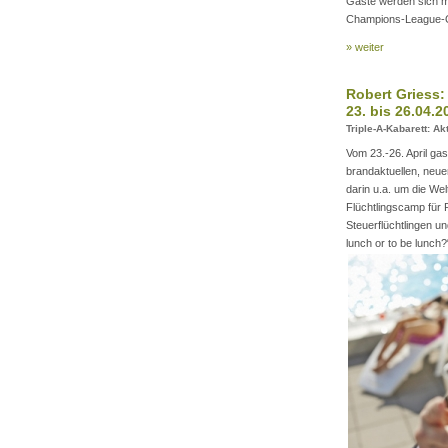
Gäste werden sich m
Champions-League-Qu
» weiter
Robert Griess: 
23. bis 26.04.2
Triple-A-Kabarett: Ak
Vom 23.-26. April gas
brandaktuellen, neue
darin u.a. um die We
Flüchtlingscamp für
Steuerflüchtlingen u
lunch or to be lunc