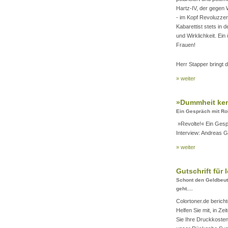
Hartz-IV, der gegen 
- im Kopf Revoluzzer
Kabarettist stets in
und Wirklichkeit. E
Frauen!
Herr Stapper bringt d
» weiter
»Dummheit ken
Ein Gespräch mit Ro
»Revolte!« Ein Gesp
Interview: Andreas G
» weiter
Gutschrift für 
Schont den Geldbeute
geht....
Colortoner.de berich
Helfen Sie mit, in Z
Sie Ihre Druckkoste