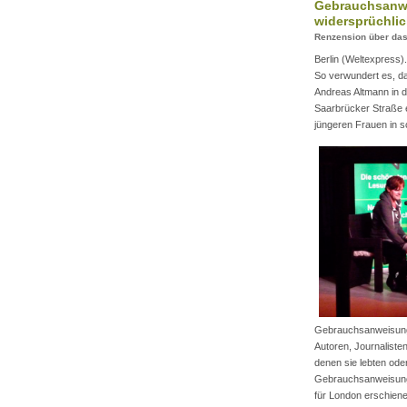
Gebrauchsanwei
widersprüchli
Renzension über das
Berlin (Weltexpress).
So verwundert es, d
Andreas Altmann in d
Saarbrücker Straße e
jüngeren Frauen in s
Gebrauchsanweisung f
Autoren, Journaliste
denen sie lebten oder
Gebrauchsanweisung
für London erschienen