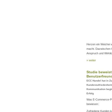
Herzen ein Weichei v
macht. Dazwischen Gr
Anspruch und Wirklic
» weiter
Studie beweis
Benutzerfreund
ECC Handel hat in Z
Kundenzufriedenheit
Kommunikation begle
Erfolg
Was E-Commerce-Prak
bewiesen:
Zufriedene Kunden ko