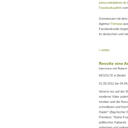
www.outletplanet.de
Facebookauftritt
vom 
Gemeinsam mit dem 
Agentur
Finnwaa
aus
Facebookseite begeis
im deutschen und nie
» weiter
Revolte eine An
Interview mit Robert
REVOLTE in Berlin!
01.06.2011 bis 04.06
Vorerst nur auf der 
moderne Väter polem
streiten und die Revo
schnellsten und frec
Hader" (Bayrischer 
Premiere: "Keine Frag
politisches Kabarett. 
polarisiert und polem