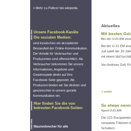
» Mehr zu Pulitzer bei wikipedia
Aktuelles
Unsere Facebook-Kanäle
Mit besten Grü
Die sozialen Medien:
Bei der U-21-EM ava
sind inzwischen ein akzeptierter
Bei der U-21-EM ava
Bestandteil der Online-Kommunikation.
Juli spielt der 20-J
Die Vorteile für Verbraucher und
mit einem Idol furchtl
Produzenten sind offensichtlich. Als
Verbraucher bekommen Sie unsere
Von Andreas Geil, Pr
Informationen, Angebote und
Gewinnspiele direkt auf Ihre
Facebook-Seite gepostet. Als
Produzent binden wir Sie direkter und
gewünschter in unsere geziele
» weiter
Kommunikation ein.
Hier finden Sie die von
So etwas nenn
betreuten Facebook-Seiten:
Sport U-21-EM
Die U21-Europameiste
verwaiste Tribünen be
Maurenbrecher für alle
Schultern.