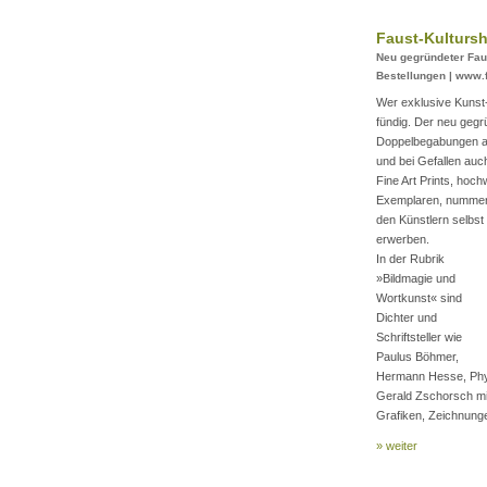
Faust-Kultursh
Neu gegründeter Faus
Bestellungen | www.f
Wer exklusive Kunst-
fündig. Der neu gegr
Doppelbegabungen aus
und bei Gefallen auc
Fine Art Prints, hoch
Exemplaren, nummeri
den Künstlern selbst
erwerben.
In der Rubrik
»Bildmagie und
Wortkunst« sind
Dichter und
Schriftsteller wie
Paulus Böhmer,
Hermann Hesse, Phyll
Gerald Zschorsch mit
Grafiken, Zeichnung
» weiter