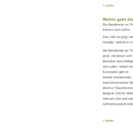
» weiter
Wohin geht di
Die Bandbreite an Th
können und sollen:
Das Jahr ist jung, n
Händler: welche e-C
Die Bandbreite an T
groß, mit denen sich
Betreiber beschäfti
und sollen: neben in
Konzepten gibt es
bereits existierende, 
wachstumsstarke Be
diverse “Dauerbrenner
längerer Zeit für We
relevant sind und stä
Aufmerksamkeit erfah
» weiter